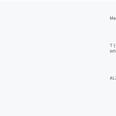
Ma
T (
in
AL