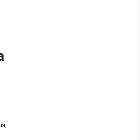
a
ía,