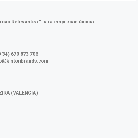
rcas Relevantes™ para empresas únicas
+34) 670 873 706
fo@kintonbrands.com
ZIRA (VALENCIA)